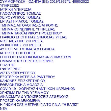
ΣΥΜΜΟΡΦΩΣΗ - ΟΔΗΓΙΑ (ΕΕ) 2019/1937/Ν. 4990/2022
ΥΠΗΡΕΣΙΕΣ
ΙΑΤΡΙΚΗ ΥΠΗΡΕΣΙΑ
ΠΑΘΟΛΟΓΙΚΟΣ ΤΟΜΕΑΣ
ΧΕΙΡΟΥΡΓΙΚΟΣ ΤΟΜΕΑΣ
ΕΡΓΑΣΤΗΡΙΑΚΟΣ ΤΟΜΕΑΣ
ΤΜΗΜΑ ΔΙΑΙΤΟΛΟΓΙΑΣ-ΔΙΑΤΡΟΦΗΣ
ΤΜΗΜΑ ΚΟΙΝΩΝΙΚΗΣ ΥΠΗΡΕΣΙΑΣ
ΤΜΗΜΑ ΠΑΡΑΪΑΤΡΙΚΟΥ ΠΡΟΣΩΠΙΚΟΥ
ΓΡΑΦΕΙΟ ΕΠΟΠΤΡΙΑΣ ΔΗΜΟΣΙΑΣ ΥΓΕΙΑΣ
ΝΟΣΗΛΕΥΤΙΚΗ ΥΠΗΡΕΣΙΑ
ΔΙΟΙΚΗΤΙΚΕΣ ΥΠΗΡΕΣΙΕΣ
ΑΥΤΟΤΕΛΗ ΤΜΗΜΑΤΑ & ΓΡΑΦΕΙΑ
ΙΑΤΡΙΚΕΣ ΕΠΙΤΡΟΠΕΣ
ΕΠΙΤΡΟΠΗ ΝΟΣΟΚΟΜΕΙΑΚΩΝ ΛΟΙΜΩΞΕΩΝ
ΟΜΑΔΑ ΥΠΟΣΤΗΡΙΞΗΣ ΘΡΕΨΗΣ
ΠΟΛΙΤΗΣ
ΕΦΗΜΕΡΙΕΣ
ΛΙΣΤΑ ΧΕΙΡΟΥΡΓΕΙΟΥ
ΕΞΩΤΕΡΙΚΑ ΙΑΤΡΕΙΑ & ΡΑΝΤΕΒΟΥ
ΚΑΝΟΝΕΣ ΕΠΙΣΚΕΠΤΗΡΙΟΥ
ΕΘΕΛΟΝΤΙΚΗ ΑΙΜΟΔΟΣΙΑ
COVID 19 - ΧΟΡΗΓΗΣΗ ΑΝΤΙΪΚΩΝ ΦΑΡΜΑΚΩΝ
ΧΡΗΣΙΜΑ ΓΙΑ ΤΗΝ ΥΓΕΙΑ ΜΟΥ
ΔΙΚΑΙΩΜΑΤΑ & ΥΠΟΧΡΕΩΣΕΙΣ ΑΣΘΕΝΟΥΣ
ΠΡΟΣΩΠΙΚΑ ΔΕΔΟΜΕΝΑ
Η ΓΝΩΜΗ ΣΑΣ ΜΕΤΡΑΕΙ ΓΙΑ ΤΟ Γ.Ν.Α. "Η ΕΛΠΙΣ"
ΝΕΑ