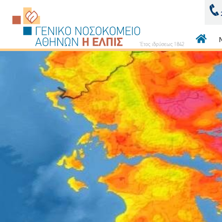
Κεντρι
πλοήγ