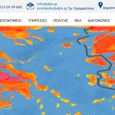
info@elpis.gr
213 20 39 000
Δημητσ
protokollo@elpis.gr
Τμ. Γραμματείας
κή
ΝΟΣΟΚΟΜΕΙΟ
ΥΠΗΡΕΣΙΕΣ
ΠΟΛΙΤΗΣ
ΝΕΑ
ΔΙΑΓΩΝΙΣΜΟΙ
ηση