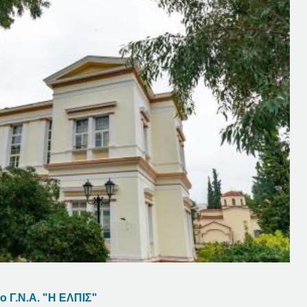
ο Γ.Ν.Α. "Η ΕΛΠΙΣ"