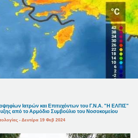
ψηφίων Ιατρών και Επιτυχόντων του Γ.Ν.Α. "Η ΕΛΠΙΣ"
ευξης από το Αρμόδιο Συμβούλιο του Νοσοκομείου
ατολογίας - Δευτέρα 19 Φεβ 2024