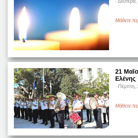
·
Δευτέρα,
Μάθετε πε
21 Μαΐο
Ελένης
·
Πέμπτη, 
Μάθετε πε