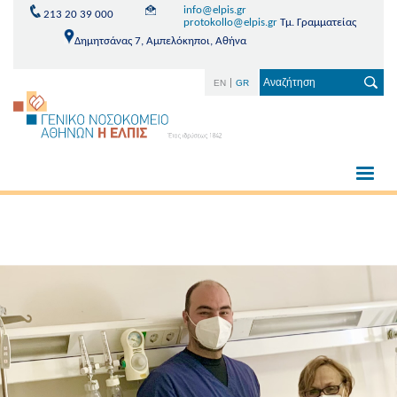
info@elpis.gr
213 20 39 000
protokollo@elpis.gr
Τμ. Γραμματείας
Δημητσάνας 7, Αμπελόκηποι, Αθήνα
EN
GR