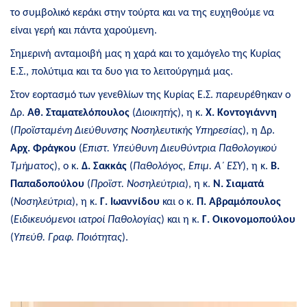
το συμβολικό κεράκι στην τούρτα και να της ευχηθούμε να
είναι γερή και πάντα χαρούμενη.
Σημερινή ανταμοιβή μας η χαρά και το χαμόγελο της Κυρίας
Ε.Σ., πολύτιμα και τα δυο για το λειτούργημά μας.
Στον εορτασμό των γενεθλίων της Κυρίας Ε.Σ. παρευρέθηκαν ο
Δρ.
Αθ. Σταματελόπουλος
(
Διοικητής
), η κ.
Χ. Κοντογιάννη
(
Προϊσταμένη Διεύθυνσης Νοσηλευτικής Υπηρεσίας
), η Δρ.
Αρχ. Φράγκου
(
Επιστ. Υπεύθυνη Διευθύντρια Παθολογικού
Τμήματος
), ο κ.
Δ. Σακκάς
(
Παθολόγος, Επιμ. Α΄ ΕΣΥ
), η κ.
Β.
Παπαδοπούλου
(
Προϊστ. Νοσηλεύτρια
), η κ.
Ν. Σιαματά
(
Νοσηλεύτρια
), η κ.
Γ. Ιωαννίδου
και ο κ.
Π. Αβραμόπουλος
(
Ειδικευόμενοι ιατροί Παθολογίας
) και η κ.
Γ. Οικονομοπούλου
(
Υπεύθ. Γραφ. Ποιότητας
).