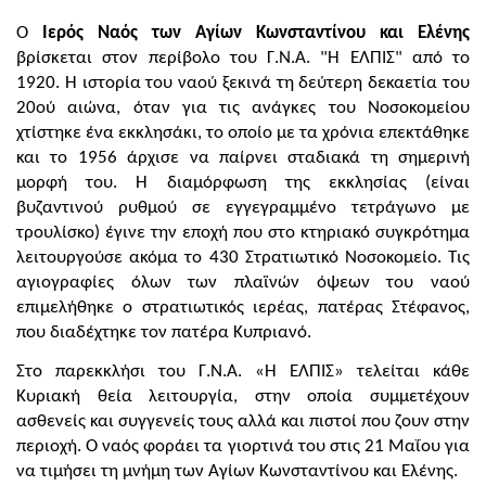
Ο
Ιερός Ναός των Αγίων Κωνσταντίνου και Ελένης
βρίσκεται στον περίβολο του Γ.Ν.Α. "Η ΕΛΠΙΣ" από το
1920. Η ιστορία του ναού ξεκινά τη δεύτερη δεκαετία του
20ού αιώνα, όταν για τις ανάγκες του Νοσοκομείου
χτίστηκε ένα εκκλησάκι, το οποίο με τα χρόνια επεκτάθηκε
και το 1956 άρχισε να παίρνει σταδιακά τη σημερινή
μορφή του. Η διαμόρφωση της εκκλησίας (είναι
βυζαντινού ρυθμού σε εγγεγραμμένο τετράγωνο με
τρουλίσκο) έγινε την εποχή που στο κτηριακό συγκρότημα
λειτουργούσε ακόμα το 430 Στρατιωτικό Νοσοκομείο. Τις
αγιογραφίες όλων των πλαϊνών όψεων του ναού
επιμελήθηκε ο στρατιωτικός ιερέας, πατέρας Στέφανος,
που διαδέχτηκε τον πατέρα Κυπριανό.
Στο παρεκκλήσι του Γ.Ν.Α. «Η ΕΛΠΙΣ» τελείται κάθε
Κυριακή θεία λειτουργία, στην οποία συμμετέχουν
ασθενείς και συγγενείς τους αλλά και πιστοί που ζουν στην
περιοχή. Ο ναός φοράει τα γιορτινά του στις 21 Μαΐου για
να τιμήσει τη μνήμη των Αγίων Κωνσταντίνου και Ελένης.