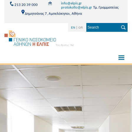
info@elpis.gr
213 20 39 000
protokollo@elpis.gr
Τμ. Γραμματείας
Δημητσάνας 7, Αμπελόκηποι, Αθήνα
EN
GR