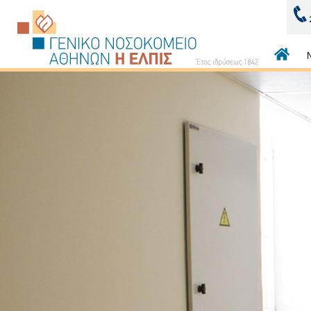
Κεντρι
πλοήγ