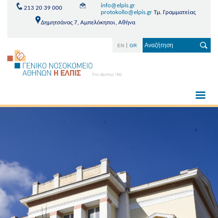
info@elpis.gr
213 20 39 000
protokollo@elpis.gr
Τμ. Γραμματείας
Δημητσάνας 7, Αμπελόκηποι, Αθήνα
EN
GR