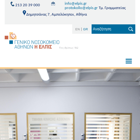
info@elpis.gr
213 20 39 000
protokollo@elpis.gr
Τμ. Γραμματείας
Δημητσάνας 7, Αμπελόκηποι, Αθήνα
EN
GR