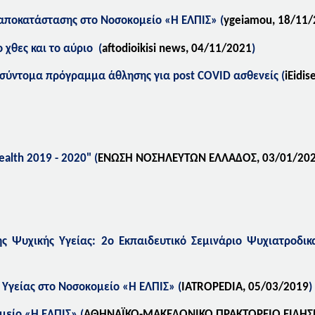
 αποκατάστασης στο Νοσοκομείο
«Η ΕΛΠΙΣ»
(
ygeiamou, 18/11
Το χθες και το αύριο
(
aftodioikisi news, 04/11/2021
)
 σύντομα πρόγραμμα άθλησης για post COVID ασθενείς
(
iEidis
alth 2019 - 2020" (
ΕΝΩΣΗ ΝΟΣΗΛΕΥΤΩΝ ΕΛΛΑΔΟΣ,
03
/01/20
ς Ψυχικής Υγείας: 2ο Εκπαιδευτικό Σεμινάριο Ψυχιατροδικ
 Υγείας στο
Νοσοκομείο «Η ΕΛΠΙΣ»
(
IATROPEDIA,
05
/03/2019
)
ομείο
«Η ΕΛΠΙΣ»
(
ΑΘΗΝΑΪΚΟ-ΜΑΚΕΔΟΝΙΚΟ ΠΡΑΚΤΟΡΕΙΟ ΕΙΔΗΣ