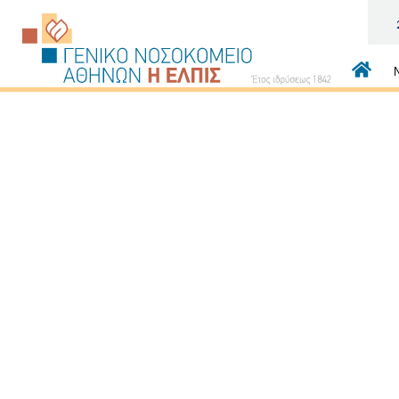
Κεντρι
πλοήγ