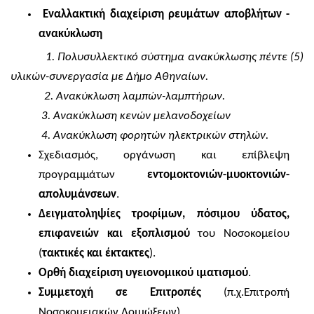
Εναλλακτική διαχείριση ρευμάτων αποβλήτων -
ανακύκλωση
1. Πολυσυλλεκτικό σύστημα ανακύκλωσης πέντε (5)
υλικών-συνεργασία με Δήμο Αθηναίων.
2. Ανακύκλωση λαμπών-λαμπτήρων.
3. Ανακύκλωση κενών μελανοδοχείων
4. Ανακύκλωση φορητών ηλεκτρικών στηλών.
Σχεδιασμός, οργάνωση και επίβλεψη
προγραμμάτων
εντομοκτονιών-μυοκτονιών-
απολυμάνσεων
.
Δειγματοληψίες τροφίμων, πόσιμου ύδατος,
επιφανειών και εξοπλισμού
του Νοσοκομείου
(
τακτικές και έκτακτες
).
Ορθή διαχείριση υγειονομικού ιματισμού
.
Συμμετοχή σε Επιτροπές
(π.χ.
E
πιτροπή
Νοσοκομειακών Λοιμώξεων).