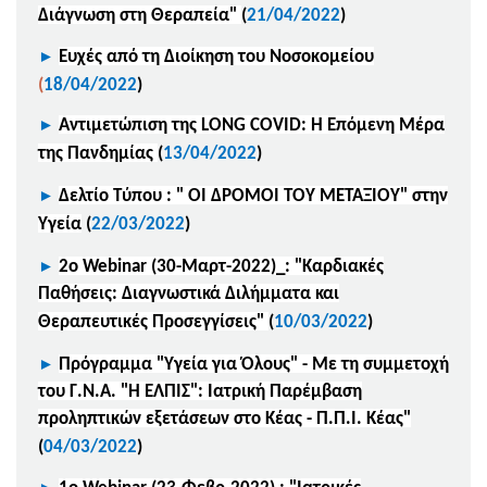
Διάγνωση στη Θεραπεία"
(
21/04/2022
)
►
Ευχές από τη Διοίκηση του Νοσοκομείου
(
18/04/2022
)
►
Αντιμετώπιση της LONG COVID: Η Επόμενη Μέρα
της Πανδημίας
(
13/04/2022
)
►
Δελτίο Τύπου : " ΟΙ ΔΡΟΜΟΙ ΤΟΥ ΜΕΤΑΞΙΟΥ" στην
Υγεία
(
22/03/2022
)
►
2ο Webinar (30-Μαρτ-2022)_: "Καρδιακές
Παθήσεις: Διαγνωστικά Διλήμματα και
Θεραπευτικές Προσεγγίσεις"
(
10/03/2022
)
►
Πρόγραμμα "Υγεία για Όλους" - Με τη συμμετοχή
του Γ.Ν.Α. "Η ΕΛΠΙΣ": Ιατρική Παρέμβαση
προληπτικών εξετάσεων στο Κέας - Π.Π.Ι. Κέας"
(
04/03/2022
)