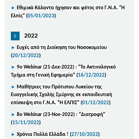
►
Εθιμικά Κάλαντα ήχησαν και φέτος στο Γ.Ν.Α. "Η
Ελπίς"
(
05/01/2023
)
2022
►
Ευχές από τη Διοίκηση του Νοσοκομείου
(
20/12/2022
)
►
9ο Webinar (21-Δεκ-2022) : "Το Ακτινολογικό
Τμήμα στη Γενική Εφημερία"
(
16/12/2022
)
►
Μαθήτριες του Πρότυπου Λυκείου της
Ευαγγελικής Σχολής Σμύρνης σε εκπαιδευτική
επίσκεψη στο Γ.Ν.Α. "Η ΕΛΠΙΣ"
(
01/12/2022
)
►
8ο Webinar (23-Νοε-2022) : "Διατροφή"
(
15/11/2022
)
►
Χρόνια Πολλά Ελλάδα !
(
27/10/2022
)