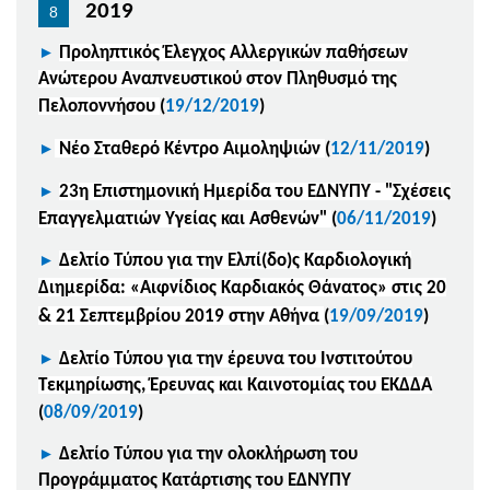
2019
►
Προληπτικός Έλεγχος Αλλεργικών παθήσεων
Ανώτερου Αναπνευστικού στον Πληθυσμό της
Πελοποννήσου
(
19/12/2019
)
►
Νέο
Σταθερό Κέντρο Αιμοληψιών
(
12/11/2019
)
►
23η Επιστημονική Ημερίδα του ΕΔΝΥΠΥ - "Σχέσεις
Επαγγελματιών Υγείας και Ασθενών"
(
06/11/2019
)
►
Δελτίο Τύπου για την E
λπί(δο)ς Καρδιολογική
Διημερίδα: «Αιφνίδιος Καρδιακός Θάνατος» στις 20
& 21 Σεπτεμβρίου 2019 στην Αθήνα
(
19/09/2019
)
►
Δελτίο Τύπου για την έρευνα του Ινστιτούτου
Τεκμηρίωσης, Έρευνας και Καινοτομίας του ΕΚΔΔΑ
(
08/09/2019
)
►
Δελτίο Τύπου για την ολοκλήρωση του
Προγράμματος Κατάρτισης του ΕΔΝΥΠΥ