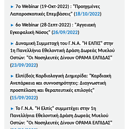
►
7ο Webinar (19-Οκτ-2022) : "Προηγμένες
Λαπαροσκοπικές Επεμβάσεις"
(
18/10/2022
)
►
6ο Webinar (28-Σεπτ-2022) : "Αγγειακή
Εγκεφαλική Νόσος"
(
26/09/2022
)
►
Δυναμική Συμμετοχή του Γ.Ν.Α. "Η ΕΛΠΙΣ" στην
1η Πανελλήνια Εθελοντική Δράση Δωρεάς Μυελού
Οστών: "Οι Νοσηλευτές Δίνουν ΟΡΑΜΑ ΕΛΠΙΔΑΣ"
(
23/09/2022
)
►
Ελπί(δο)ς Καρδιολογική Διημερίδα: "Καρδιακή
Ανεπάρκεια και συννοσηρότητες: Διαγνωστική
προσπέλαση και θεραπευτικές επιλογές"
(
15/09/2022
)
►
Το Γ.Ν.Α. "Η Ελπίς" συμμετέχει στην 1η
Πανελλήνια Εθελοντική Δράση Δωρεάς Μυελού
Οστών: "Οι Νοσηλευτές Δίνουν ΟΡΑΜΑ ΕΛΠΙΔΑΣ"