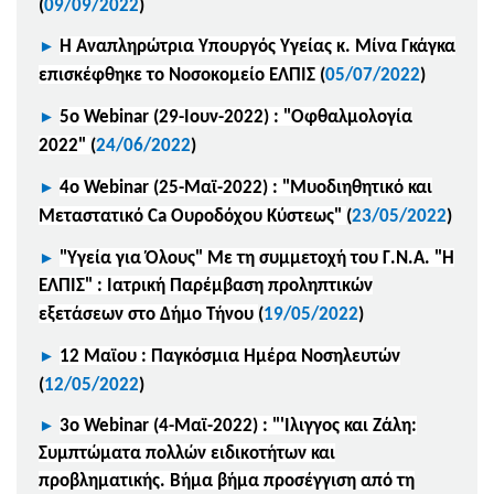
(
09/09/2022
)
►
Η Αναπληρώτρια Υπουργός Υγείας κ. Μίνα Γκάγκα
επισκέφθηκε το Νοσοκομείο ΕΛΠΙΣ
(
05/07/2022
)
►
5ο Webinar (29-Ιουν-2022) : "Οφθαλμολογία
2022"
(
24/06/2022
)
►
4ο Webinar (25-Μαϊ-2022) : "Μυοδιηθητικό και
Μεταστατικό Ca Ουροδόχου Κύστεως"
(
23/05/2022
)
►
"Υγεία για Όλους" Με τη συμμετοχή του Γ.Ν.Α. "Η
ΕΛΠΙΣ" : Ιατρική Παρέμβαση προληπτικών
εξετάσεων στο Δήμο Τήνου
(
19/05/2022
)
►
12 Μαϊου : Παγκόσμια Ημέρα Νοσηλευτών
(
12/05/2022
)
►
3ο Webinar (4-Μαϊ-2022) : "'Ιλιγγος και Ζάλη:
Συμπτώματα πολλών ειδικοτήτων και
προβληματικής. Βήμα βήμα προσέγγιση από τη