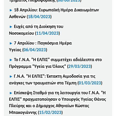
Τμήματος Πληροφορικής
(
06/06/2023
)
►
18 Απριλίου: Ευρωπαϊκή Ημέρα Δικαιωμάτων
Ασθενών
(
18/04/2023
)
►
Ευχές από τη Διοίκηση του
Νοσοκομείου
(
11/04/2023
)
►
7 Απριλίου : Παγκόσμια Ημέρα
Υγείας
(
06/04/2023
)
►
Το Γ.Ν.Α. "Η ΕΛΠΙΣ" συμμετέχει αδιάλειπτα στο
Πρόγραμμα "Υγεία για Όλους"
(
29/03/2023
)
►
Γ.Ν.Α. "Η ΕΛΠΙΣ": Έκτακτη Αιμοδοσία για τις
ανάγκες των τραυματιών στα Τέμπη
(
01/03/2023
)
►
Επίσκεψη Σταθμό για τη λειτουργία του Γ.Ν.Α. "Η
ΕΛΠΙΣ" πραγματοποίησαν ο Υπουργός Υγείας Θάνος
Πλεύρης και ο Δήμαρχος Αθηναίων Κώστας
Μπακογιάννης
(
15/02/2023
)