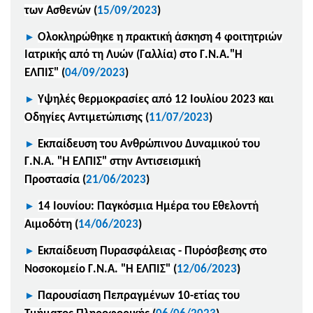
των Ασθενών
(
15/09/2023
)
►
Ολοκληρώθηκε η πρακτική άσκηση 4 φοιτητριών
Ιατρικής από τη Λυών (Γαλλία) στο Γ.Ν.Α."Η
ΕΛΠΙΣ"
(
04/09/2023
)
►
Υψηλές θερμοκρασίες από 12 Ιουλίου 2023 και
Οδηγίες Αντιμετώπισης
(
11/07/2023
)
►
Εκπαίδευση του Ανθρώπινου Δυναμικού του
Γ.Ν.Α. "Η ΕΛΠΙΣ" στην Αντισεισμική
Προστασία
(
21/06/2023
)
►
14 Ιουνίου: Παγκόσμια Ημέρα του Εθελοντή
Αιμοδότη
(
14/06/2023
)
►
Εκπαίδευση Πυρασφάλειας - Πυρόσβεσης στο
Νοσοκομείο Γ.Ν.Α. "Η ΕΛΠΙΣ"
(
12/06/2023
)
►
Παρουσίαση Πεπραγμένων 10-ετίας του