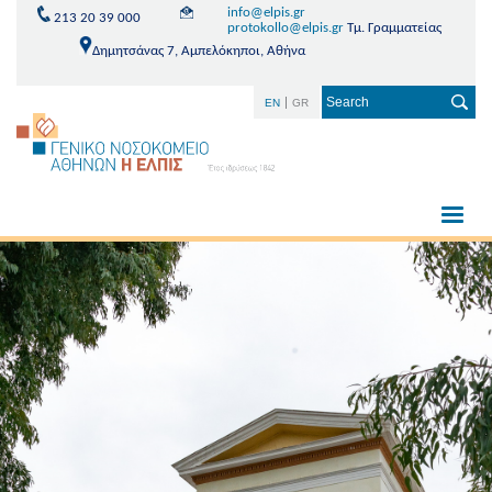
info@elpis.gr
213 20 39 000
protokollo@elpis.gr
Τμ. Γραμματείας
Δημητσάνας 7, Αμπελόκηποι, Αθήνα
EN
GR