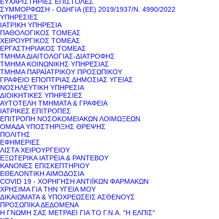
ΕΥΧΑΡΙΣΤΗΡΙΕΣ ΕΠΙΣΤΟΛΕΣ
ΣΥΜΜΟΡΦΩΣΗ - ΟΔΗΓΙΑ (ΕΕ) 2019/1937/Ν. 4990/2022
ΥΠΗΡΕΣΙΕΣ
ΙΑΤΡΙΚΗ ΥΠΗΡΕΣΙΑ
ΠΑΘΟΛΟΓΙΚΟΣ ΤΟΜΕΑΣ
ΧΕΙΡΟΥΡΓΙΚΟΣ ΤΟΜΕΑΣ
ΕΡΓΑΣΤΗΡΙΑΚΟΣ ΤΟΜΕΑΣ
ΤΜΗΜΑ ΔΙΑΙΤΟΛΟΓΙΑΣ-ΔΙΑΤΡΟΦΗΣ
ΤΜΗΜΑ ΚΟΙΝΩΝΙΚΗΣ ΥΠΗΡΕΣΙΑΣ
ΤΜΗΜΑ ΠΑΡΑΪΑΤΡΙΚΟΥ ΠΡΟΣΩΠΙΚΟΥ
ΓΡΑΦΕΙΟ ΕΠΟΠΤΡΙΑΣ ΔΗΜΟΣΙΑΣ ΥΓΕΙΑΣ
ΝΟΣΗΛΕΥΤΙΚΗ ΥΠΗΡΕΣΙΑ
ΔΙΟΙΚΗΤΙΚΕΣ ΥΠΗΡΕΣΙΕΣ
ΑΥΤΟΤΕΛΗ ΤΜΗΜΑΤΑ & ΓΡΑΦΕΙΑ
ΙΑΤΡΙΚΕΣ ΕΠΙΤΡΟΠΕΣ
ΕΠΙΤΡΟΠΗ ΝΟΣΟΚΟΜΕΙΑΚΩΝ ΛΟΙΜΩΞΕΩΝ
ΟΜΑΔΑ ΥΠΟΣΤΗΡΙΞΗΣ ΘΡΕΨΗΣ
ΠΟΛΙΤΗΣ
ΕΦΗΜΕΡΙΕΣ
ΛΙΣΤΑ ΧΕΙΡΟΥΡΓΕΙΟΥ
ΕΞΩΤΕΡΙΚΑ ΙΑΤΡΕΙΑ & ΡΑΝΤΕΒΟΥ
ΚΑΝΟΝΕΣ ΕΠΙΣΚΕΠΤΗΡΙΟΥ
ΕΘΕΛΟΝΤΙΚΗ ΑΙΜΟΔΟΣΙΑ
COVID 19 - ΧΟΡΗΓΗΣΗ ΑΝΤΙΪΚΩΝ ΦΑΡΜΑΚΩΝ
ΧΡΗΣΙΜΑ ΓΙΑ ΤΗΝ ΥΓΕΙΑ ΜΟΥ
ΔΙΚΑΙΩΜΑΤΑ & ΥΠΟΧΡΕΩΣΕΙΣ ΑΣΘΕΝΟΥΣ
ΠΡΟΣΩΠΙΚΑ ΔΕΔΟΜΕΝΑ
Η ΓΝΩΜΗ ΣΑΣ ΜΕΤΡΑΕΙ ΓΙΑ ΤΟ Γ.Ν.Α. "Η ΕΛΠΙΣ"