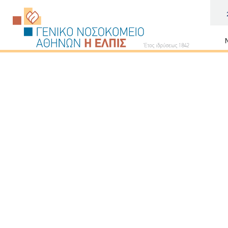
Κεντρι
πλοήγ