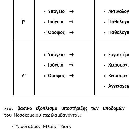
Υπόγειο →
Ακτινολο
Ισόγειο →
Παθολογι
Γ’
Όροφος →
Παθολογι
Υπόγειο →
Εργαστήρι
Ισόγειο →
Χειρουργι
Όροφος →
Χειρουργι
Δ’
Αγγειοχε
Στον
βασικό εξοπλισμό υποστήριξης των υποδομών
του Νοσοκομείου περιλαμβάνονται :
Υποσταθμός Μέσης Τάσης