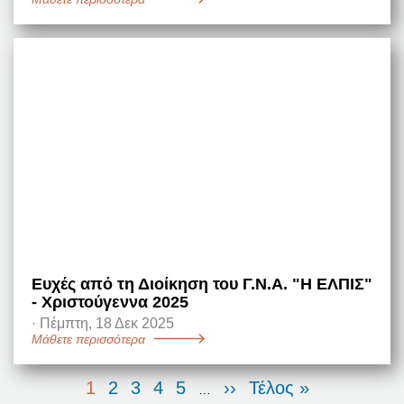
Ευχές από τη Διοίκηση του Γ.Ν.Α. "Η ΕΛΠΙΣ"
- Χριστούγεννα 2025
·
Πέμπτη, 18 Δεκ 2025
Μάθετε περισσότερα
Σελιδοποίηση
Τρέχουσα
1
Σελίδα
2
Σελίδα
3
Σελίδα
4
Σελίδα
5
Next
››
Last
Τέλος »
…