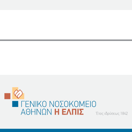
σελίδα
page
page