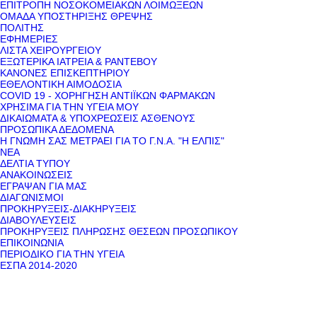
ΕΠΙΤΡΟΠΗ ΝΟΣΟΚΟΜΕΙΑΚΩΝ ΛΟΙΜΩΞΕΩΝ
ΟΜΑΔΑ ΥΠΟΣΤΗΡΙΞΗΣ ΘΡΕΨΗΣ
ΠΟΛΙΤΗΣ
ΕΦΗΜΕΡΙΕΣ
ΛΙΣΤΑ ΧΕΙΡΟΥΡΓΕΙΟΥ
ΕΞΩΤΕΡΙΚΑ ΙΑΤΡΕΙΑ & ΡΑΝΤΕΒΟΥ
ΚΑΝΟΝΕΣ ΕΠΙΣΚΕΠΤΗΡΙΟΥ
ΕΘΕΛΟΝΤΙΚΗ ΑΙΜΟΔΟΣΙΑ
COVID 19 - ΧΟΡΗΓΗΣΗ ΑΝΤΙΪΚΩΝ ΦΑΡΜΑΚΩΝ
ΧΡΗΣΙΜΑ ΓΙΑ ΤΗΝ ΥΓΕΙΑ ΜΟΥ
ΔΙΚΑΙΩΜΑΤΑ & ΥΠΟΧΡΕΩΣΕΙΣ ΑΣΘΕΝΟΥΣ
ΠΡΟΣΩΠΙΚΑ ΔΕΔΟΜΕΝΑ
Η ΓΝΩΜΗ ΣΑΣ ΜΕΤΡΑΕΙ ΓΙΑ ΤΟ Γ.Ν.Α. "Η ΕΛΠΙΣ"
ΝΕΑ
ΔΕΛΤΙΑ ΤΥΠΟΥ
ΑΝΑΚΟΙΝΩΣΕΙΣ
ΕΓΡΑΨΑΝ ΓΙΑ ΜΑΣ
ΔΙΑΓΩΝΙΣΜΟΙ
ΠΡΟΚΗΡΥΞΕΙΣ-ΔΙΑΚΗΡΥΞΕΙΣ
ΔΙΑΒΟΥΛΕΥΣΕΙΣ
ΠΡΟΚΗΡΥΞΕΙΣ ΠΛΗΡΩΣΗΣ ΘΕΣΕΩΝ ΠΡΟΣΩΠΙΚΟΥ
ΕΠΙΚΟΙΝΩΝΙΑ
ΠΕΡΙΟΔΙΚΟ ΓΙΑ ΤΗΝ ΥΓΕΙΑ
ΕΣΠΑ 2014-2020