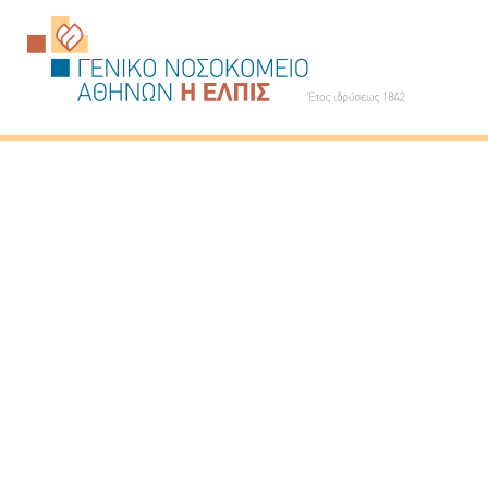
Κεντ
πλοή