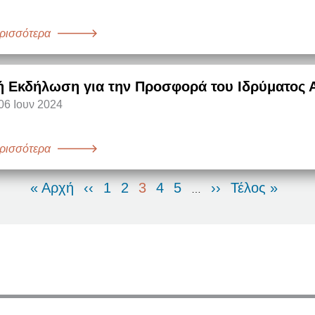
ρισσότερα
ή Εκδήλωση για την Προσφορά του Ιδρύματος 
06 Ιουν 2024
ρισσότερα
First
« Αρχή
Προηγούμενη
‹‹
Σελίδα
1
Σελίδα
2
Τρέχουσα
3
Σελίδα
4
Σελίδα
5
Next
››
Last
Τέλος »
…
page
σελίδα
σελίδα
page
page