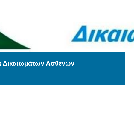
α Δικαιωμάτων Ασθενών