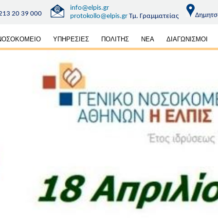
info@elpis.gr
213 20 39 000
Δημητσ
protokollo@elpis.gr
Τμ. Γραμματείας
κή
ΝΟΣΟΚΟΜΕΙΟ
ΥΠΗΡΕΣΙΕΣ
ΠΟΛΙΤΗΣ
ΝΕΑ
ΔΙΑΓΩΝΙΣΜΟΙ
ηση