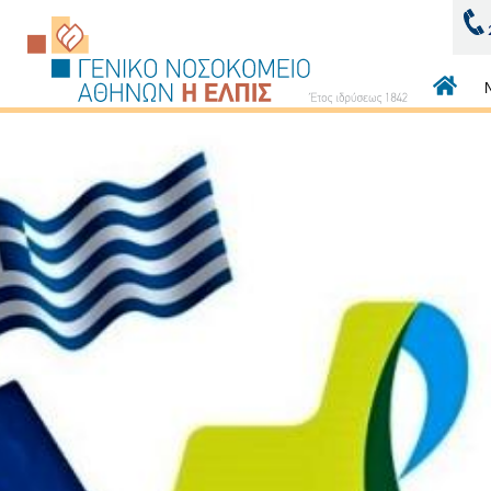
Κεντρι
πλοήγ