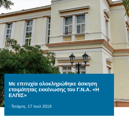
Με επιτυχία ολοκληρώθηκε άσκηση
ετοιμότητας εκκένωσης του Γ.Ν.Α. «Η
ΕΛΠΙΣ»
·
Τετάρτη, 17 Ιουλ 2019