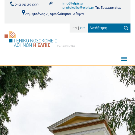
info@elpis.gr
213 20 39 000
protokollo@elpis.gr
Τμ. Γραμματείας
Δημητσάνας 7, Αμπελόκηποι, Αθήνα
EN
GR